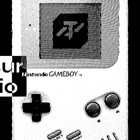
ur
io